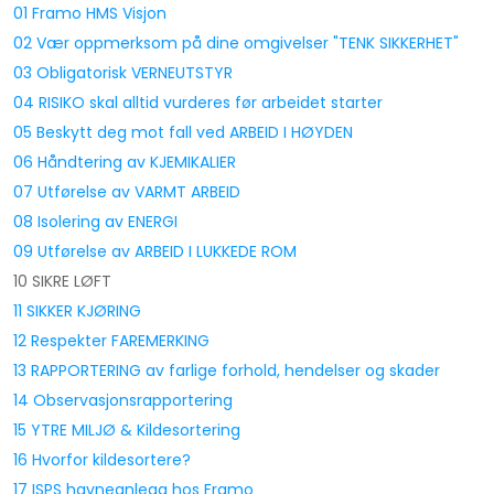
01 Framo HMS Visjon
02 Vær oppmerksom på dine omgivelser "TENK SIKKERHET"
03 Obligatorisk VERNEUTSTYR
04 RISIKO skal alltid vurderes før arbeidet starter
05 Beskytt deg mot fall ved ARBEID I HØYDEN
06 Håndtering av KJEMIKALIER
07 Utførelse av VARMT ARBEID
08 Isolering av ENERGI
09 Utførelse av ARBEID I LUKKEDE ROM
10 SIKRE LØFT
11 SIKKER KJØRING
12 Respekter FAREMERKING
13 RAPPORTERING av farlige forhold, hendelser og skader
14 Observasjonsrapportering
15 YTRE MILJØ & Kildesortering
16 Hvorfor kildesortere?
17 ISPS havneanlegg hos Framo