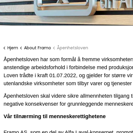
Hjem
About Framo
Åpenhetsloven
Åpenhetsloven har som formål å fremme virksomheters
anstendige arbeidsforhold i forbindelse med produksjon
Loven trådte i kraft 01.07.2022, og gjelder for større v
utenlandske virksomheter som tilbyr varer og tjenester 
Åpenhetsloven skal videre sikre allmennheten tilgang 
negative konsekvenser for grunnleggende menneskerett
Vår tilnærming til menneskerettighetene
Framo AS, som en del av Alfa Laval-konsernet, promote