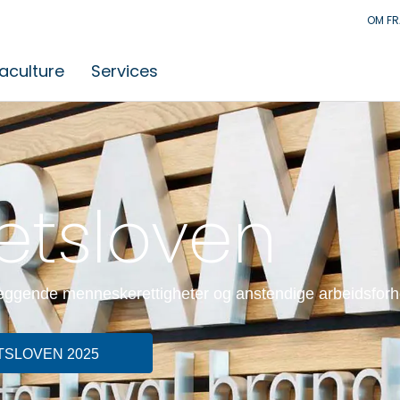
OM F
aculture
Services
etsloven
leggende menneskerettigheter og anstendige arbeidsforh
SLOVEN 2025