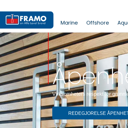
Marine
Offshore
Aqu
Åpenh
Virksomheters respekt for grunn
REDEGJORELSE ÅPENHET