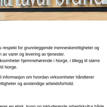
 respekt for grunnleggende menneskerettigheter og
 av varer og levering av tjenester.
irksomheter hjemmehørende i Norge, i tillegg til større
til Norge.
til informasjon om hvordan virksomheter håndterer
igheter og anstendige arbeidsforhold.
rer en etisk, trygg og inkluderende arbeidskultur både