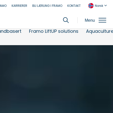
RAMO
KARRIERER
BLI LÆRLING I FRAMO
KONTAKT
Norsk
Menu
andbasert
Framo LiftUP solutions
Aquaculture