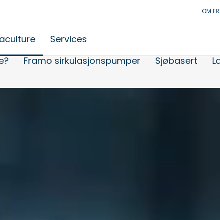
OM F
aculture
Services
e?
Framo sirkulasjonspumper
Sjøbasert
L